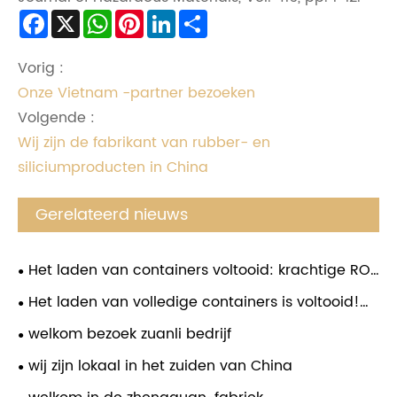
Facebook
X
WhatsApp
Pinterest
LinkedIn
Share
Vorig :
Onze Vietnam -partner bezoeken
Volgende :
Wij zijn de fabrikant van rubber- en
siliciumproducten in China
Gerelateerd nieuws
Het laden van containers voltooid: krachtige RO-
boosterpompen klaar voor wereldwijde verzending
Het laden van volledige containers is voltooid!
Zuanli RO waterboosterpompen klaar voor
welkom bezoek zuanli bedrijf
wereldwijde verzending
wij zijn lokaal in het zuiden van China