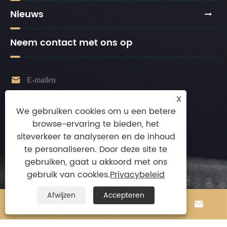
Nieuws
Neem contact met ons op

E-mailen
stephenchio@163.com
X
We gebruiken cookies om u een betere

Tel
browse-ervaring te bieden, het
+86-13924872010
siteverkeer te analyseren en de inhoud

te personaliseren. Door deze site te
Mobiel
gebruiken, gaat u akkoord met ons
+86-13924872010
gebruik van cookies.
Privacybeleid

Adres
Afwijzen
Accepteren
Jilong Intelligence Onderdeel van Longyan,




Leliu Town, Shunde District, Foshan City,
provincie Guangdong, China.