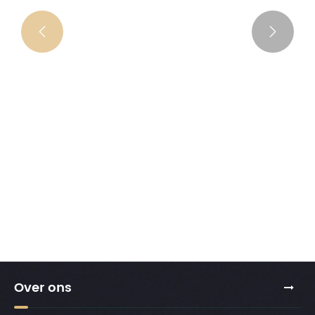
Promotie van met waterstof verrijkte


waterzuiveraars
Bekijk meer >>
Over ons