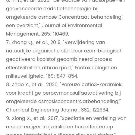
6. Yi Y., et al., 2020, "De waarde van adsorptie- en
geavanceerde oxidatietechnologie bij
omgekeerde osmose Concentraat behandeling:
een overzicht," Journal of Environmental
Management, 265: 110469.
7. Zhang Q., et al., 2019, "Verwijdering van
natuurlijke organische stof door ozon-biologisch
geactiveerd koolstof gecombineerd proces:
effectiviteit en afbraakpad," Ecotoxicologie en
milieuveiligheid, 169: 847-854.
8. Zhao Y., et al., 2020, "Poreuze catio3-keramiek
voor krachtige peroxymonosulfaatactivering bij
omgekeerde osmosisconcentraatbehandeling,"
Chemical Engineering Journal, 382: 122934.
9. Xiong X., et al., 2017, "Speciatie en verdeling van
arseen en ijzer in ijzerslib en hun effecten op