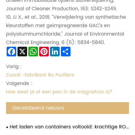
arseen immobilisatie tijdens slibverwijdering,"
Journal of Cleaner Production, 163: S242-S249.
10. Li X., et al., 2018, "Verwijdering van synthetische
kleurstoffen met geïmpregneerde GAC's en
polyaluminumchloride," Journal of Environmental
Chemical Engineering, 6 (5): 5834-5840.
Facebook
X
WhatsApp
Pinterest
LinkedIn
Share
Vorig :
Zuanli -fabrikant Ro Purifiers
Volgende :
Hoe weet je of een pan in de magnetron is?
Gerelateerd nieuws
Het laden van containers voltooid: krachtige RO-
boosterpompen klaar voor wereldwijde verzending