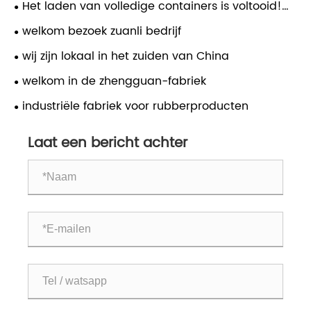
Het laden van volledige containers is voltooid!
Zuanli RO waterboosterpompen klaar voor
welkom bezoek zuanli bedrijf
wereldwijde verzending
wij zijn lokaal in het zuiden van China
welkom in de zhengguan-fabriek
industriële fabriek voor rubberproducten
Laat een bericht achter