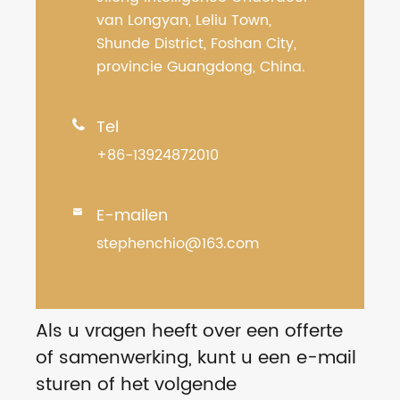
van Longyan, Leliu Town,
Shunde District, Foshan City,
provincie Guangdong, China.
Tel

+86-13924872010
E-mailen

stephenchio@163.com
Als u vragen heeft over een offerte
of samenwerking, kunt u een e-mail
sturen of het volgende