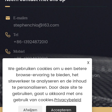

E-mailen
stephenchio@163.com

Tel
+86-13924872010

Mobiel
+86-13924872010
X

We gebruiken cookies om u een betere
Adres
browse-ervaring te bieden, het
Jilong Intelligence Onderdeel van Longyan,
siteverkeer te analyseren en de inhoud
Leliu Town, Shunde District, Foshan City,
te personaliseren. Door deze site te
provincie Guangdong, China.
gebruiken, gaat u akkoord met ons
gebruik van cookies.
Privacybeleid
Afwijzen
Accepteren