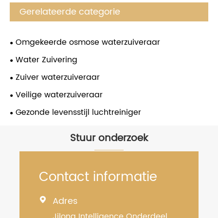
Gerelateerde categorie
Omgekeerde osmose waterzuiveraar
Water Zuivering
Zuiver waterzuiveraar
Veilige waterzuiveraar
Gezonde levensstijl luchtreiniger
Stuur onderzoek
Contact informatie
Adres

Jilong Intelligence Onderdeel